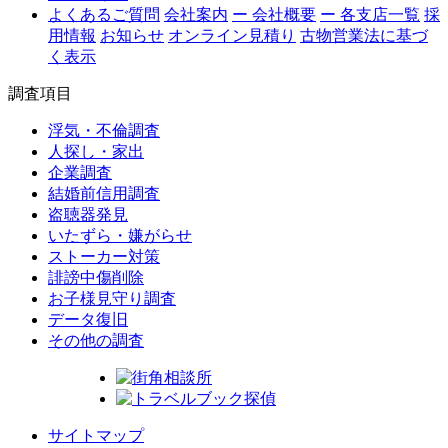
よくあるご質問
会社案内
ー 会社概要
ー 各支店一覧
採
用情報
お知らせ
オンライン見積り
古物営業法に基づ
く表示
調査項目
浮気・不倫調査
人探し・家出
企業調査
結婚前信用調査
盗聴器発見
いたずら・嫌がらせ
ストーカー対策
誹謗中傷削除
お子様見守り調査
データ復旧
その他の調査
サイトマップ