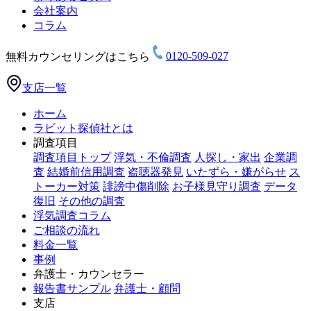
会社案内
コラム
無料カウンセリングはこちら
0120-509-027
支店一覧
ホーム
ラビット探偵社とは
調査項目
調査項目トップ
浮気・不倫調査
人探し・家出
企業調
査
結婚前信用調査
盗聴器発見
いたずら・嫌がらせ
ス
トーカー対策
誹謗中傷削除
お子様見守り調査
データ
復旧
その他の調査
浮気調査コラム
ご相談の流れ
料金一覧
事例
弁護士・カウンセラー
報告書サンプル
弁護士・顧問
支店