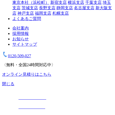
東京本社（浜松町）
新宿支店
横浜支店
千葉支店
埼玉
支店
茨城支店
長野支店
静岡支店
名古屋支店
新大阪支
店
神戸支店
福岡支店
札幌支店
よくあるご質問
会社案内
採用情報
お知らせ
サイトマップ
0120-509-027
〈無料・全国24時間対応中〉
オンライン見積りはこちら
閉じる