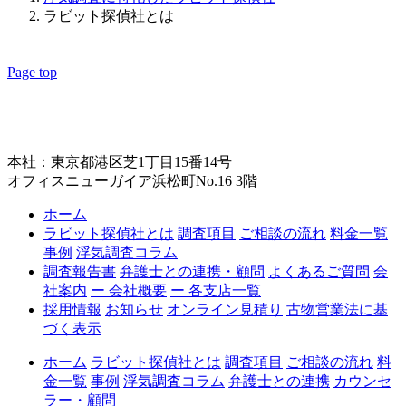
ラビット探偵社とは
Page top
本社：東京都港区芝1丁目15番14号
オフィスニューガイア浜松町No.16 3階
ホーム
ラビット探偵社とは
調査項目
ご相談の流れ
料金一覧
事例
浮気調査コラム
調査報告書
弁護士との連携・顧問
よくあるご質問
会
社案内
ー 会社概要
ー 各支店一覧
採用情報
お知らせ
オンライン見積り
古物営業法に基
づく表示
ホーム
ラビット探偵社とは
調査項目
ご相談の流れ
料
金一覧
事例
浮気調査コラム
弁護士との連携
カウンセ
ラー・顧問