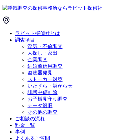
ラビット探偵社とは
調査項目
浮気・不倫調査
人探し・家出
企業調査
結婚前信用調査
盗聴器発見
ストーカー対策
いたずら・嫌がらせ
誹謗中傷削除
お子様見守り調査
データ復旧
その他の調査
ご相談の流れ
料金一覧
事例
よくあるご質問