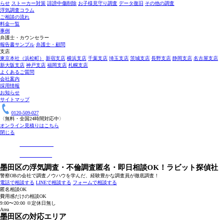
らせ
ストーカー対策
誹謗中傷削除
お子様見守り調査
データ復旧
その他の調査
浮気調査コラム
ご相談の流れ
料金一覧
事例
弁護士・カウンセラー
報告書サンプル
弁護士・顧問
支店
東京本社（浜松町）
新宿支店
横浜支店
千葉支店
埼玉支店
茨城支店
長野支店
静岡支店
名古屋支店
新大阪支店
神戸支店
福岡支店
札幌支店
よくあるご質問
会社案内
採用情報
お知らせ
サイトマップ
0120-509-027
〈無料・全国24時間対応中〉
オンライン見積りはこちら
閉じる
墨田区の
浮気調査・不倫調査
匿名・即日相談OK！
ラビット探偵社
警察OBの会社で調査ノウハウを学んだ、経験豊かな調査員が徹底調査！
電話で相談する
LINEで相談する
フォームで相談する
匿名相談OK
費用感だけの相談OK
9:00〜20:00 ※定休日無し
Area
墨田区の対応エリア