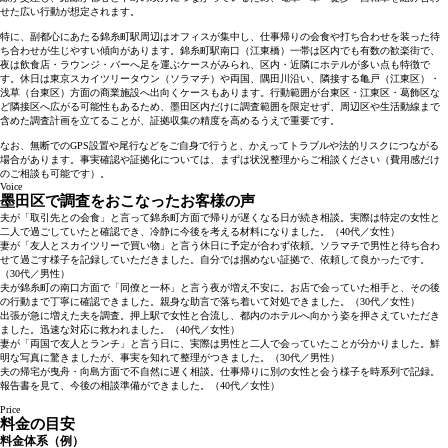
せた広い行動が想定されます。
特に、副都心にあたる錦糸町駅周辺はオフィスが集中し、仕事帰りの会食や打ち合わせを装った待
ち合わせが生じやすい傾向があります。錦糸町駅南口（江東橋）一帯は区内でも有数の歓楽街で、
夜は飲食店・ラウンジ・バーへ足を運ぶケースがみられ、区内・近隣にホテルが多い点も特徴で
す。休日は東京スカイツリータウン（ソラマチ）や両国、隅田川沿い、隣接する亀戸（江東区）・
浅草（台東区）方面の商業施設へ出向くケースもあります。行動範囲が台東区・江東区・葛飾区な
ど隣接区へ広がる可能性もあるため、墨田区内だけに調査範囲を限定せず、周辺区や生活動線まで
含めた調査計画を立てることが、証拠収集の精度を高めるうえで重要です。
なお、無断でのGPS設置や尾行などをご自身で行うと、かえってトラブルや法的リスクにつながる
場合があります。事実確認や証拠化については、まずは状況整理からご相談ください（費用感だけ
のご相談も可能です）。
Voice
墨田区で調査をおこなったお客様の声
夫が「取引先との会食」と言って錦糸町方面で帰りが遅くなる日が続き相談。実際は特定の女性と
二人で過ごしていたと確認でき、冷静に今後を考える材料になりました。（40代／女性）
妻が「友人とスカイツリーで買い物」と言う休日に予定が合わず依頼。ソラマチで男性と待ち合わ
せて過ごす様子を記録していただきました。自分では掴めない証拠で、依頼して良かったです。
（30代／男性）
夫が錦糸町の南口方面で「同僚と一杯」と言う夜が増え不安に。お店で会っていた相手と、その後
の行動まで丁寧に確認できました。親身な助言で落ち着いて対処できました。（30代／女性）
出張が急に増えた夫を調査。押上駅で女性と合流し、都内のホテルへ向かう姿を押さえていただき
ました。迅速な対応に救われました。（40代／女性）
妻が「両国で友人とランチ」と言う日に、実際は男性と二人で会っていたことが分かりました。鮮
明な写真に驚きましたが、事実を知れて整理がつきました。（30代／男性）
夫の帰宅が曳舟・向島方面で不自然に遅く相談。仕事帰りに別の女性と会う様子を時系列で記録。
報告書を見て、今後の相談準備ができました。（40代／女性）
Price
料金の目安
料金体系（例）