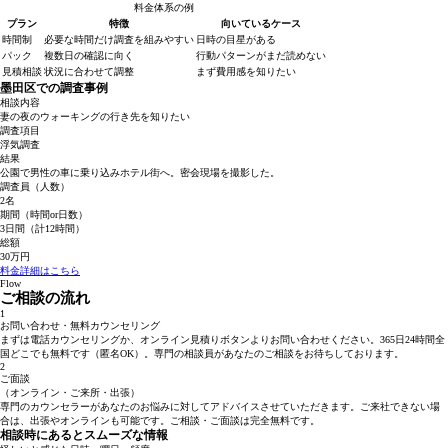
料金体系の例
プラン
特徴
向いているケース
時間制
必要な時間だけ調査を組みやすい
日時の目星がある
パック
複数日の確認に向く
行動パターンがまだ読めない
見積相談
状況に合わせて調整
まず費用感を知りたい
墨田区での調査事例
相談内容
妻の夜のウォーキングの行き先を知りたい
調査項目
浮気調査
結果
公園で男性の車に乗り込みホテル街へ。密会現場を撮影した。
調査員（人数）
2名
期間（時間or日数）
3日間（計12時間）
総額
30万円
料金詳細はこちら
Flow
ご相談の流れ
1
お問い合わせ・無料カウンセリング
まずは電話カウンセリングか、オンライン見積りボタンよりお問い合わせください。365日24時間全
国どこでも無料です（匿名OK）。専門の相談員があなたのご相談をお待ちしております。
2
ご面談
（オンライン・ご来所・出張）
専門のカウンセラーがあなたのお悩みに対してアドバイスさせていただきます。ご来社できない場
合は、出張やオンラインも可能です。ご相談・ご面談は完全無料です。
相談時にあるとスムーズな情報