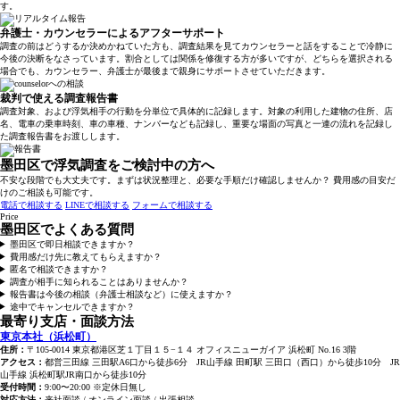
す。
弁護士・カウンセラーによるアフターサポート
調査の前はどうするか決めかねていた方も、調査結果を見てカウンセラーと話をすることで冷静に
今後の決断をなさっています。割合としては関係を修復する方が多いですが、どちらを選択される
場合でも、カウンセラー、弁護士が最後まで親身にサポートさせていただきます。
裁判で使える調査報告書
調査対象、および浮気相手の行動を分単位で具体的に記録します。対象の利用した建物の住所、店
名、電車の乗車時刻、車の車種、ナンバーなども記録し、重要な場面の写真と一連の流れを記録し
た調査報告書をお渡しします。
墨田区で浮気調査をご検討中の方へ
不安な段階でも大丈夫です。まずは状況整理と、必要な手順だけ確認しませんか？ 費用感の目安だ
けのご相談も可能です。
電話で相談する
LINEで相談する
フォームで相談する
Price
墨田区でよくある質問
墨田区で即日相談できますか？
費用感だけ先に教えてもらえますか？
匿名で相談できますか？
調査が相手に知られることはありませんか？
報告書は今後の相談（弁護士相談など）に使えますか？
途中でキャンセルできますか？
最寄り支店・面談方法
東京本社（浜松町）
住所：
〒105-0014 東京都港区芝１丁目１５−１４ オフィスニューガイア 浜松町 No.16 3階
アクセス：
都営三田線 三田駅A6口から徒歩6分 JR山手線 田町駅 三田口（西口）から徒歩10分 JR
山手線 浜松町駅JR南口から徒歩10分
受付時間：
9:00〜20:00 ※定休日無し
対応方法：
来社面談 / オンライン面談 / 出張相談