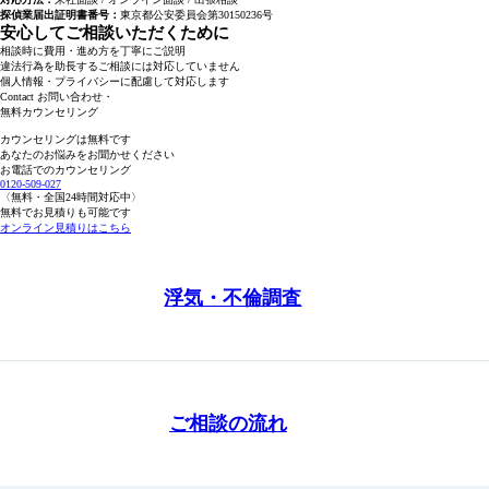
探偵業届出証明書番号：
東京都公安委員会第30150236号
安心してご相談いただくために
相談時に費用・進め方を丁寧にご説明
違法行為を助長するご相談には対応していません
個人情報・プライバシーに配慮して対応します
Contact
お問い合わせ・
無料カウンセリング
カウンセリングは無料です
あなたのお悩みをお聞かせください
お電話でのカウンセリング
0120-509-027
〈無料・全国24時間対応中〉
無料でお見積りも可能です
オンライン見積りはこちら
浮気・不倫調査
ご相談の流れ