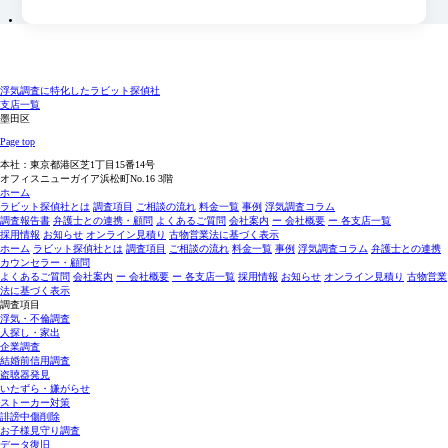
浮気調査に特化したラビット探偵社
支店一覧
墨田区
Page top
本社：東京都港区芝1丁目15番14号
オフィスニューガイア浜松町No.16 3階
ホーム
ラビット探偵社とは
調査項目
ご相談の流れ
料金一覧
事例
浮気調査コラム
調査報告書
弁護士との連携・顧問
よくあるご質問
会社案内
ー 会社概要
ー 各支店一覧
採用情報
お知らせ
オンライン見積り
古物営業法に基づく表示
ホーム
ラビット探偵社とは
調査項目
ご相談の流れ
料金一覧
事例
浮気調査コラム
弁護士との連携
カウンセラー・顧問
よくあるご質問
会社案内
ー 会社概要
ー 各支店一覧
採用情報
お知らせ
オンライン見積り
古物営業
法に基づく表示
調査項目
浮気・不倫調査
人探し・家出
企業調査
結婚前信用調査
盗聴器発見
いたずら・嫌がらせ
ストーカー対策
誹謗中傷削除
お子様見守り調査
データ復旧