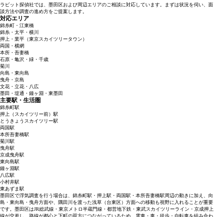
ラビット探偵社では、墨田区および周辺エリアのご相談に対応しています。まずは状況を伺い、面
談方法や調査の進め方をご提案します。
対応エリア
錦糸町・江東橋
錦糸・太平・横川
押上・業平（東京スカイツリータウン）
両国・横網
本所・吾妻橋
石原・亀沢・緑・千歳
菊川
向島・東向島
曳舟・京島
文花・立花・八広
墨田・堤通・鐘ヶ淵・東墨田
主要駅・生活圏
錦糸町駅
押上（スカイツリー前）駅
とうきょうスカイツリー駅
両国駅
本所吾妻橋駅
菊川駅
曳舟駅
京成曳舟駅
東向島駅
鐘ヶ淵駅
八広駅
小村井駅
東あずま駅
墨田区で浮気調査を行う場合は、錦糸町駅・押上駅・両国駅・本所吾妻橋駅周辺の動きに加え、向
島・東向島・曳舟方面や、隅田川を渡った浅草（台東区）方面への移動も視野に入れることが重要
です。墨田区はJR総武線・東京メトロ半蔵門線・都営地下鉄・東武スカイツリーライン・京成押上
線が交差し、路線が都心と下町の双方につながっているため、電車・車・徒歩・自転車を組み合わ