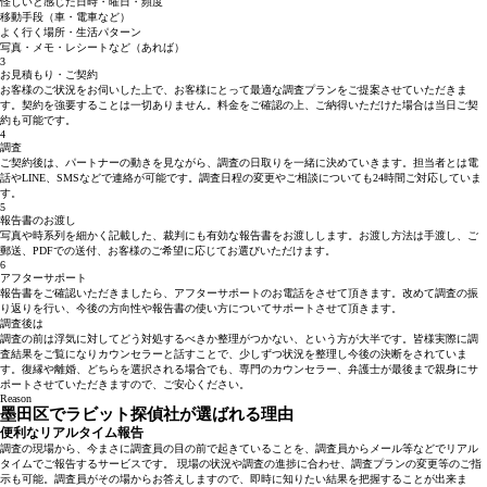
怪しいと感じた日時・曜日・頻度
移動手段（車・電車など）
よく行く場所・生活パターン
写真・メモ・レシートなど（あれば）
3
お見積もり・ご契約
お客様のご状況をお伺いした上で、お客様にとって最適な調査プランをご提案させていただきま
す。契約を強要することは一切ありません。料金をご確認の上、ご納得いただけた場合は当日ご契
約も可能です。
4
調査
ご契約後は、パートナーの動きを見ながら、調査の日取りを一緒に決めていきます。担当者とは電
話やLINE、SMSなどで連絡が可能です。調査日程の変更やご相談についても24時間ご対応していま
す。
5
報告書のお渡し
写真や時系列を細かく記載した、裁判にも有効な報告書をお渡しします。お渡し方法は手渡し、ご
郵送、PDFでの送付、お客様のご希望に応じてお選びいただけます。
6
アフターサポート
報告書をご確認いただきましたら、アフターサポートのお電話をさせて頂きます。改めて調査の振
り返りを行い、今後の方向性や報告書の使い方についてサポートさせて頂きます。
調査後は
調査の前は浮気に対してどう対処するべきか整理がつかない、という方が大半です。皆様実際に調
査結果をご覧になりカウンセラーと話すことで、少しずつ状況を整理し今後の決断をされていま
す。復縁や離婚、どちらを選択される場合でも、
専門のカウンセラー、弁護士が最後まで親身にサ
ポート
させていただきますので、ご安心ください。
Reason
墨田区でラビット探偵社が選ばれる理由
便利なリアルタイム報告
調査の現場から、今まさに調査員の目の前で起きていることを、調査員からメール等などでリアル
タイムでご報告するサービスです。 現場の状況や調査の進捗に合わせ、調査プランの変更等のご指
示も可能。調査員がその場からお答えしますので、即時に知りたい結果を把握することが出来ま