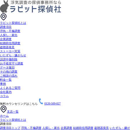
ラビット探偵社とは
調査項目
浮気・不倫調査
人探し・家出
企業調査
結婚前信用調査
盗聴器発見
ストーカー対策
いたずら・嫌がらせ
誹謗中傷削除
お子様見守り調査
データ復旧
その他の調査
ご相談の流れ
料金一覧
事例
よくあるご質問
会社案内
コラム
無料カウンセリングはこちら
0120-509-027
支店一覧
ホーム
ラビット探偵社とは
調査項目
調査項目トップ
浮気・不倫調査
人探し・家出
企業調査
結婚前信用調査
盗聴器発見
いたずら・嫌が