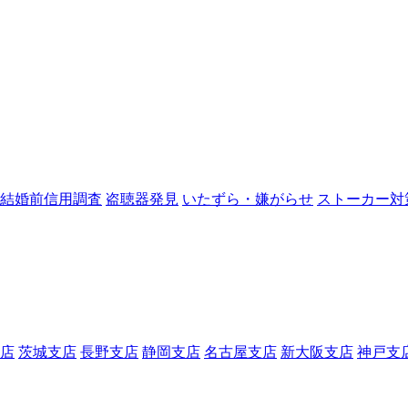
結婚前信用調査
盗聴器発見
いたずら・嫌がらせ
ストーカー対
店
茨城支店
長野支店
静岡支店
名古屋支店
新大阪支店
神戸支