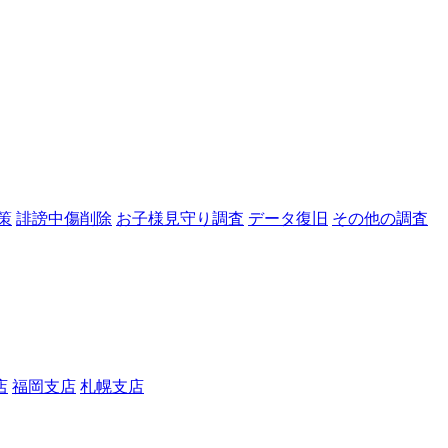
策
誹謗中傷削除
お子様見守り調査
データ復旧
その他の調査
店
福岡支店
札幌支店