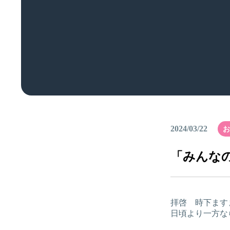
2024/03/22
お
「みんな
拝啓 時下ます
日頃より一方な