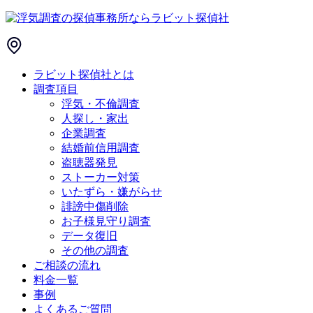
ラビット探偵社とは
調査項目
浮気・不倫調査
人探し・家出
企業調査
結婚前信用調査
盗聴器発見
ストーカー対策
いたずら・嫌がらせ
誹謗中傷削除
お子様見守り調査
データ復旧
その他の調査
ご相談の流れ
料金一覧
事例
よくあるご質問