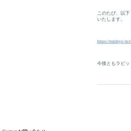
このたび、以下
いたします。
https://minhyo.jp/
今後ともラビッ