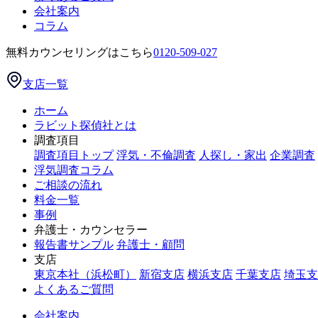
会社案内
コラム
無料カウンセリングはこちら
0120-509-027
支店一覧
ホーム
ラビット探偵社とは
調査項目
調査項目トップ
浮気・不倫調査
人探し・家出
企業調査
浮気調査コラム
ご相談の流れ
料金一覧
事例
弁護士・カウンセラー
報告書サンプル
弁護士・顧問
支店
東京本社（浜松町）
新宿支店
横浜支店
千葉支店
埼玉支
よくあるご質問
会社案内