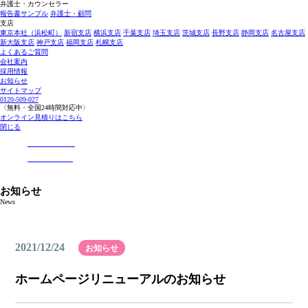
弁護士・カウンセラー
報告書サンプル
弁護士・顧問
支店
東京本社（浜松町）
新宿支店
横浜支店
千葉支店
埼玉支店
茨城支店
長野支店
静岡支店
名古屋支店
新大阪支店
神戸支店
福岡支店
札幌支店
よくあるご質問
会社案内
採用情報
お知らせ
サイトマップ
0120-509-027
〈無料・全国24時間対応中〉
オンライン見積りはこちら
閉じる
お知らせ
News
2021/12/24
お知らせ
ホームページリニューアルのお知らせ