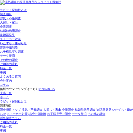
ラビット探偵社とは
調査項目
浮気・不倫調査
人探し・家出
企業調査
結婚前信用調査
盗聴器発見
ストーカー対策
いたずら・嫌がらせ
誹謗中傷削除
お子様見守り調査
データ復旧
その他の調査
ご相談の流れ
料金一覧
事例
よくあるご質問
会社案内
コラム
無料カウンセリングはこちら
0120-509-027
支店一覧
ホーム
ラビット探偵社とは
調査項目
調査項目トップ
浮気・不倫調査
人探し・家出
企業調査
結婚前信用調査
盗聴器発見
いたずら・嫌が
らせ
ストーカー対策
誹謗中傷削除
お子様見守り調査
データ復旧
その他の調査
浮気調査コラム
ご相談の流れ
料金一覧
事例