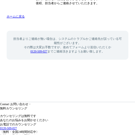
後程、担当者からご連絡させていただきます。
ホームに戻る
担当者よりご連絡が無い場合は、システムのトラブルかご連絡先が誤っている可
能性がございます。
その際は大変お手数ですが、改めてフォームより送信いただくか
0120-509-027
までご連絡頂きますようお願い致します。
Contact
お問い合わせ・
無料カウンセリング
カウンセリングは無料です
あなたのお悩みをお聞かせください
お電話でのカウンセリング
0120-509-027
〈無料・全国24時間対応中〉