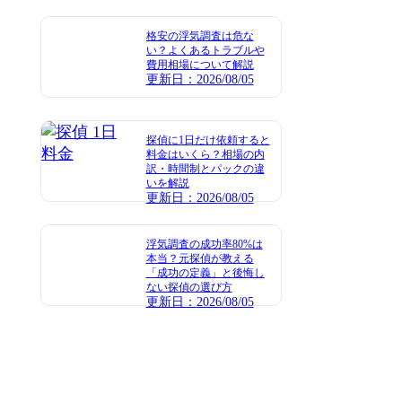
格安の浮気調査は危な
い？よくあるトラブルや
費用相場について解説
更新日：
2026/08/05
探偵に1日だけ依頼すると
料金はいくら？相場の内
訳・時間制とパックの違
いを解説
更新日：
2026/08/05
浮気調査の成功率80%は
本当？元探偵が教える
「成功の定義」と後悔し
ない探偵の選び方
更新日：
2026/08/05