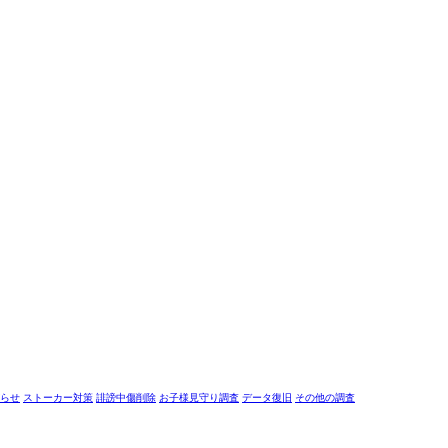
らせ
ストーカー対策
誹謗中傷削除
お子様見守り調査
データ復旧
その他の調査