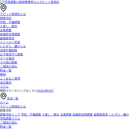
ラビット探偵社とは
調査項目
浮気・不倫調査
人探し・家出
企業調査
結婚前信用調査
盗聴器発見
ストーカー対策
いたずら・嫌がらせ
誹謗中傷削除
お子様見守り調査
データ復旧
その他の調査
ご相談の流れ
料金一覧
事例
よくあるご質問
会社案内
コラム
無料カウンセリングはこちら
0120-509-027
支店一覧
ホーム
ラビット探偵社とは
調査項目
調査項目トップ
浮気・不倫調査
人探し・家出
企業調査
結婚前信用調査
盗聴器発見
いたずら・嫌が
浮気調査コラム
ご相談の流れ
料金一覧