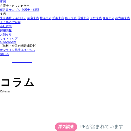
事例
弁護士・カウンセラー
報告書サンプル
弁護士・顧問
支店
東京本社（浜松町）
新宿支店
横浜支店
千葉支店
埼玉支店
茨城支店
長野支店
静岡支店
名古屋支店
よくあるご質問
会社案内
採用情報
お知らせ
サイトマップ
0120-509-027
〈無料・全国24時間対応中〉
オンライン見積りはこちら
閉じる
コラム
Column
PRが含まれています
浮気調査