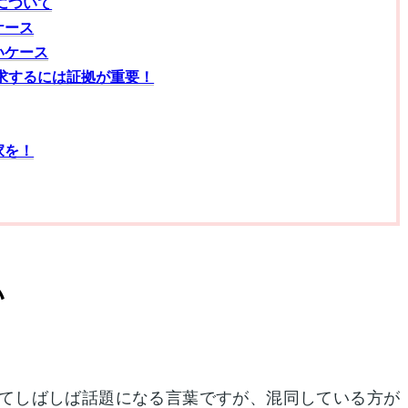
について
ケース
いケース
求するには証拠が重要！
家を！
い
てしばしば話題になる言葉ですが、混同している方が