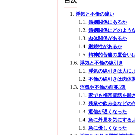
目次
浮気と不倫の違い
婚姻関係にあるか
婚姻関係にどのよう
肉体関係があるか
継続性があるか
精神的苦痛の度合い
浮気と不倫の線引き
浮気の線引きは人に
不倫の線引きは肉体
浮気や不倫の前兆5選
家でも携帯電話を離
残業や飲み会などの
返信が遅くなった
急に外見を気にする
急に優しくなった