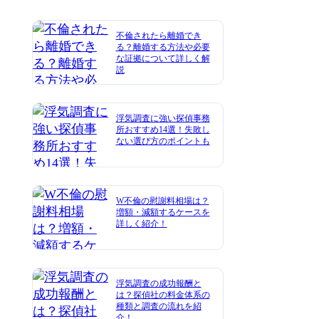
不倫されたら離婚でき
る？離婚する方法や必要
な証拠について詳しく解
説
浮気調査に強い探偵事務
所おすすめ14選！失敗し
ない選び方のポイントも
W不倫の慰謝料相場は？
増額・減額するケースを
詳しく紹介！
浮気調査の成功報酬と
は？探偵社の料金体系の
種類と調査の流れを紹
介！