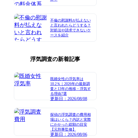
不倫の慰謝料が払えない
と言われたらどうする？
対処法や請求できないケ
ースを紹介
浮気調査
の新着記事
既婚女性の浮気率は
10.2％｜2026年の最新調
査と13年の推移・浮気す
る理由7選
更新日：
2026/08/08
探偵の浮気調査の費用相
場はいくら？内訳と実際
にかかった総額の目安
【元刑事監修】
更新日：
2026/08/06